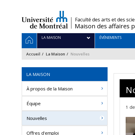
Passer
au
contenu
/
Faculté des arts et des sci
Maison des affaires p
Navigation
ACCUEIL
LA MAISON
ÉVÉNEMENTS
principale
Accueil
La Maison
Nouvelles
LA MAISON
No
À propos de la Maison
Équipe
1 de
Nouvelles
Offres d'emploi