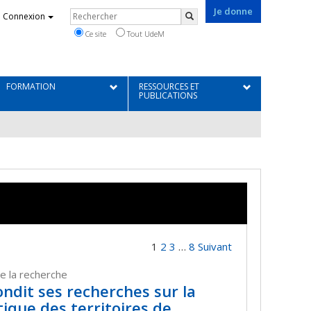
Je donne
Rechercher
Connexion
Rechercher
Ce site
Tout UdeM
FORMATION
RESSOURCES ET
PUBLICATIONS
1
2
3
…
8
Suivant
e la recherche
ondit ses recherches sur la
ique des territoires de