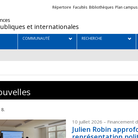
Liens
Répertoire
Facultés
Bibliothèques
Plan campus
externes
ences
ubliques et internationales
COMMUNAUTÉ
RECHERCHE
uvelles
 8.
10 juillet 2026
– Financement d
Julien Robin approf
représentation polit