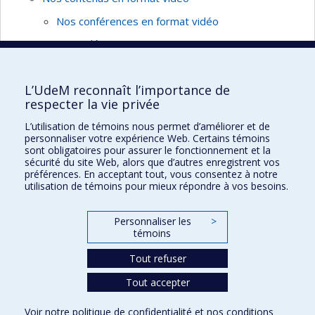
Nos conférences en format vidéo
Nos vidéos courtes
Entrevues de recherche avec nos boursiers et
boursières
L’UdeM reconnaît l’importance de
respecter la vie privée
Infolettres
L’utilisation de témoins nous permet d’améliorer et de
personnaliser votre expérience Web. Certains témoins
sont obligatoires pour assurer le fonctionnement et la
sécurité du site Web, alors que d’autres enregistrent vos
préférences. En acceptant tout, vous consentez à notre
Maison des affaires publiques et
utilisation de témoins pour mieux répondre à vos besoins.
internationales
Personnaliser les
>
Plan du site
témoins
Accessibilité
Tout refuser
Tout accepter
Confidentialité
Voir notre
politique de confidentialité
et nos
conditions