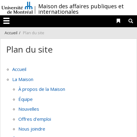
Passer
/
Maison des affaires publiques et
au
internationales
contenu
Liens 
R
Menu
Accueil
Plan du site
Plan du site
Accueil
La Maison
À propos de la Maison
Équipe
Nouvelles
Offres d'emploi
Nous joindre