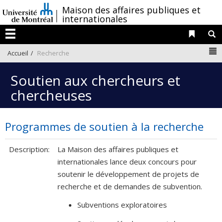
Passer
/
Maison des affaires publiques et
au
internationales
contenu
Liens 
R
Menu
N
Accueil
Recherche
Soutien aux chercheurs et
chercheuses
Programmes de soutien à la recherche
Description:
La Maison des affaires publiques et
internationales lance deux concours pour
soutenir le développement de projets de
recherche et de demandes de subvention.
Subventions exploratoires