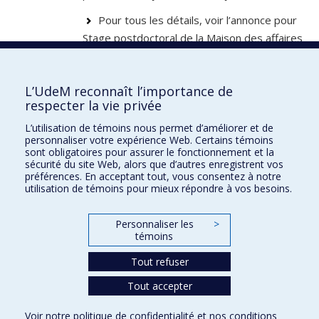
Pour tous les détails, voir l’annonce pour
Stage postdoctoral de la Maison des affaires
publiques et internationales (FAS)
L’UdeM reconnaît l’importance de
Nouvelle
Le
29 novembre
2024 à 23 h 59
respecter la vie privée
date limite:
L’utilisation de témoins nous permet d’améliorer et de
personnaliser votre expérience Web. Certains témoins
sont obligatoires pour assurer le fonctionnement et la
sécurité du site Web, alors que d’autres enregistrent vos
préférences. En acceptant tout, vous consentez à notre
Maison des affaires publiques et
utilisation de témoins pour mieux répondre à vos besoins.
internationales
Personnaliser les
>
Plan du site
témoins
Accessibilité
Tout refuser
Tout accepter
Confidentialité
Voir notre
politique de confidentialité
et nos
conditions