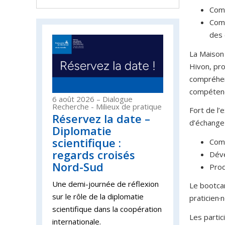
Comm
Comm
des 
La Maison 
Hivon, pro
compréhen
compétenc
6 août 2026
– Dialogue
Recherche - Milieux de pratique
Fort de l’
Réservez la date –
d’échange
Diplomatie
scientifique :
Comp
regards croisés
Déve
Nord-Sud
Prod
Une demi-journée de réflexion
Le bootca
sur le rôle de la diplomatie
praticien·
scientifique dans la coopération
Les partic
internationale.