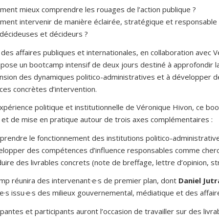
ent mieux comprendre les rouages de l’action publique ?
ent intervenir de manière éclairée, stratégique et responsable
décideuses et décideurs ?
des affaires publiques et internationales, en collaboration avec 
pose un bootcamp intensif de deux jours destiné à approfondir l
sion des dynamiques politico-administratives et à développer d
es concrètes d’intervention.
expérience politique et institutionnelle de Véronique Hivon, ce b
 et de mise en pratique autour de trois axes complémentaires :
rendre le fonctionnement des institutions politico-administrativ
lopper des compétences d’influence responsables comme cher
uire des livrables concrets (note de breffage, lettre d’opinion, s
mp réunira des intervenant·e·s de premier plan, dont
Daniel Jutr
ne·s issu·e·s des milieux gouvernemental, médiatique et des affair
ipantes et participants auront l’occasion de travailler sur des liv