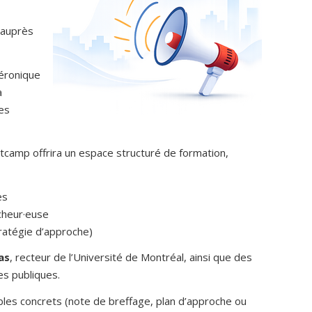
 auprès
Véronique
a
es
ootcamp offrira un espace structuré de formation,
es
cheur·euse
tratégie d’approche)
as
, recteur de l’Université de Montréal, ainsi que des
es publiques.
rables concrets (note de breffage, plan d’approche ou