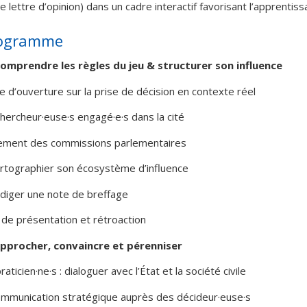
 lettre d’opinion) dans un cadre interactif favorisant l’apprentiss
rogramme
Comprendre les règles du jeu & structurer son influence
 d’ouverture sur la prise de décision en contexte réel
hercheur·euse·s engagé·e·s dans la cité
ement des commissions parlementaires
cartographier son écosystème d’influence
rédiger une note de breffage
 de présentation et rétroaction
Approcher, convaincre et pérenniser
aticien·ne·s : dialoguer avec l’État et la société civile
communication stratégique auprès des décideur·euse·s