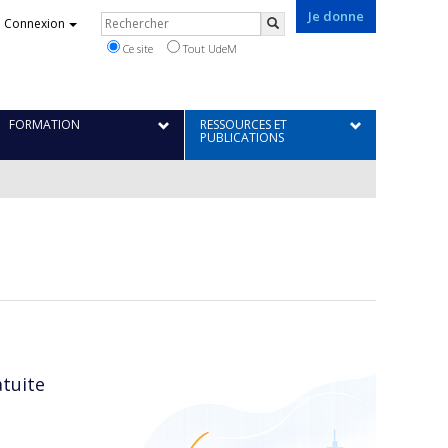
Je donne
Rechercher
Connexion
Rechercher
Ce site
Tout UdeM
FORMATION
RESSOURCES ET
PUBLICATIONS
atuite