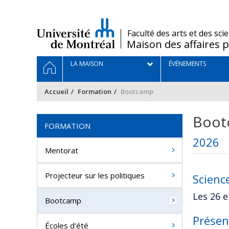
Passer
au
contenu
/
Faculté des arts et des sci
Maison des affaires p
Navigation
ACCUEIL
LA MAISON
ÉVÉNEMENTS
principale
Accueil
Formation
Bootcamp
Boot
FORMATION
2026
Mentorat
Projecteur sur les politiques
Scienc
Les 26 e
Bootcamp
Présen
Écoles d'été