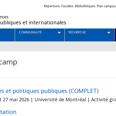
Liens
Répertoire
Facultés
Bibliothèques
Plan campus
externes
ences
ubliques et internationales
COMMUNAUTÉ
RECHERCHE
camp
es et politiques publiques (COMPLET)
t 27 mai 2026 | Université de Montréal | Activité gr
tation