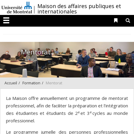
Passer
/
Maison des affaires publiques et
au
internationales
contenu
Liens 
R
Menu
Mentorat
Accueil
Formation
Mentorat
La Maison offre annuellement un programme de mentorat
professionnel, afin de faciliter la préparation et l’intégration
e
e
des étudiantes et étudiants de 2
et 3
cycles au monde
professionnel.
Le programme jumelle des personnes professionnelles