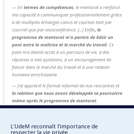
En
termes de compétences
, le mentorat a renforcé
ma capacité à communiquer professionnellement grâce
à de multiples échanges concis et courtois tant par
courriel que par visioconférence. […] Enfin
, le
programme de mentorat m’a permis de bâtir un
pont entre la maîtrise et le marché du travail
. Ce
pont m’a donné accès à un parcours de vie, à des
réponses à mes questions, à un encouragement de
foncer dans le marché du travail et à une relation
humaine enrichissante.
J'ai apprécié le format informel de nos rencontres et
la relation que nous avons développée se poursuivra
même après le programme de mentorat
.
J'ai une
meilleure idée des options et emplois
que
je dois envisager afin de me rendre à ma carrière
L’UdeM reconnaît l’importance de
désirée.
respecter la vie privée