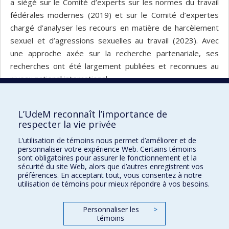
a siégé sur le Comité d’experts sur les normes du travail
fédérales modernes (2019) et sur le Comité d’expertes
chargé d’analyser les recours en matière de harcèlement
sexuel et d’agressions sexuelles au travail (2023). Avec
une approche axée sur la recherche partenariale, ses
recherches ont été largement publiées et reconnues au
niveau national international.
Voir son portrait dans la page de l'École de
relations industrielles
L’UdeM reconnaît l’importance de
respecter la vie privée
Portrai
Portrai
Retour à la liste
L’utilisation de témoins nous permet d’améliorer et de
précéd
suivan
personnaliser votre expérience Web. Certains témoins
sont obligatoires pour assurer le fonctionnement et la
sécurité du site Web, alors que d’autres enregistrent vos
préférences. En acceptant tout, vous consentez à notre
Maison des affaires publiques et
utilisation de témoins pour mieux répondre à vos besoins.
internationales
Personnaliser les
>
Plan du site
témoins