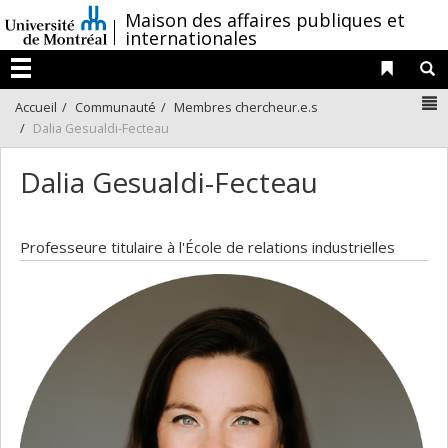
Passer
/
Maison des affaires publiques et
au
internationales
contenu
Liens 
R
Menu
N
Accueil
Communauté
Membres chercheur.e.s
Dalia Gesualdi-Fecteau
Dalia Gesualdi-Fecteau
Professeure titulaire à l'École de relations industrielles