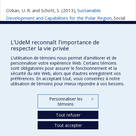
Ozkan, U. R. and Schott, S. (2013),
Sustainable
Development and Capabilities for the Polar Region
, Social
Indicators Research, 114(3): 1259-1283.
Voir son portrait dans la page de l'École de
L’UdeM reconnaît l’importance de
relations industrielle
respecter la vie privée
Portrai
Portrai
Retour à la liste
L’utilisation de témoins nous permet d’améliorer et de
précéd
suivan
personnaliser votre expérience Web. Certains témoins
sont obligatoires pour assurer le fonctionnement et la
sécurité du site Web, alors que d’autres enregistrent vos
préférences. En acceptant tout, vous consentez à notre
utilisation de témoins pour mieux répondre à vos besoins.
Maison des affaires publiques et
internationales
Personnaliser les
>
témoins
Plan du site
Accessibilité
Tout refuser
Tout accepter
Confidentialité