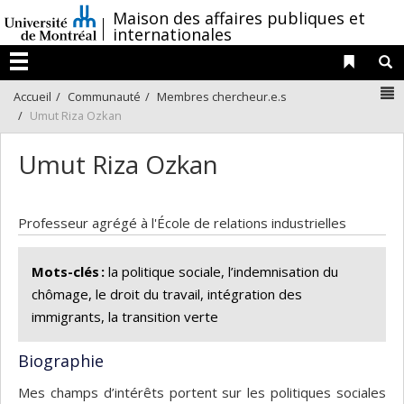
Passer
/
Maison des affaires publiques et
au
internationales
contenu
Liens 
R
Menu
N
Accueil
Communauté
Membres chercheur.e.s
Umut Riza Ozkan
Umut Riza Ozkan
Professeur agrégé à l'École de relations industrielles
Mots-clés :
la politique sociale, l’indemnisation du
chômage, le droit du travail, intégration des
immigrants, la transition verte
Biographie
Mes champs d’intérêts portent sur les politiques sociales