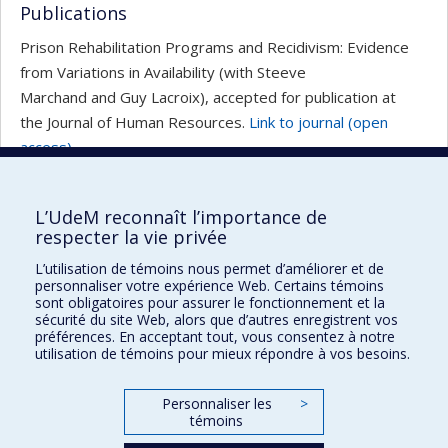
Publications
Prison Rehabilitation Programs and Recidivism: Evidence
from Variations in Availability (with Steeve
Marchand and Guy Lacroix), accepted for publication at
the Journal of Human Resources.
Link to journal (open
access)
.
Voir son portrait dans la page du Département de
sciences économiques
L’UdeM reconnaît l’importance de
respecter la vie privée
Portrai
Retour à la liste
L’utilisation de témoins nous permet d’améliorer et de
suivan
personnaliser votre expérience Web. Certains témoins
sont obligatoires pour assurer le fonctionnement et la
sécurité du site Web, alors que d’autres enregistrent vos
préférences. En acceptant tout, vous consentez à notre
Maison des affaires publiques et
utilisation de témoins pour mieux répondre à vos besoins.
internationales
Personnaliser les
>
Plan du site
témoins