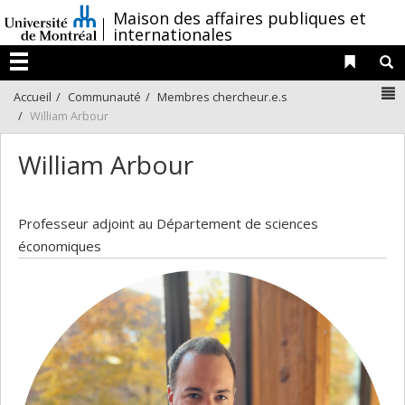
Passer
/
Maison des affaires publiques et
au
internationales
contenu
Liens 
R
Menu
N
Accueil
Communauté
Membres chercheur.e.s
William Arbour
William Arbour
Professeur adjoint au Département de sciences
économiques