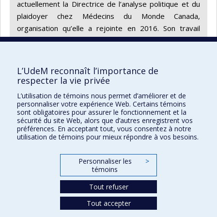
actuellement la Directrice de l’analyse politique et du
plaidoyer chez Médecins du Monde Canada,
organisation qu’elle a rejointe en 2016. Son travail
porte principalement sur les enjeux humanitaires et le
droit à la santé des populations précarisées et
marginalisées, tant au Canada qu’à l’international.
L’UdeM reconnaît l’importance de
respecter la vie privée
Portrai
Portrai
Retour à la liste
L’utilisation de témoins nous permet d’améliorer et de
précéd
suivan
personnaliser votre expérience Web. Certains témoins
sont obligatoires pour assurer le fonctionnement et la
sécurité du site Web, alors que d’autres enregistrent vos
préférences. En acceptant tout, vous consentez à notre
Maison des affaires publiques et
utilisation de témoins pour mieux répondre à vos besoins.
internationales
Personnaliser les
>
Plan du site
témoins
Accessibilité
Tout refuser
Tout accepter