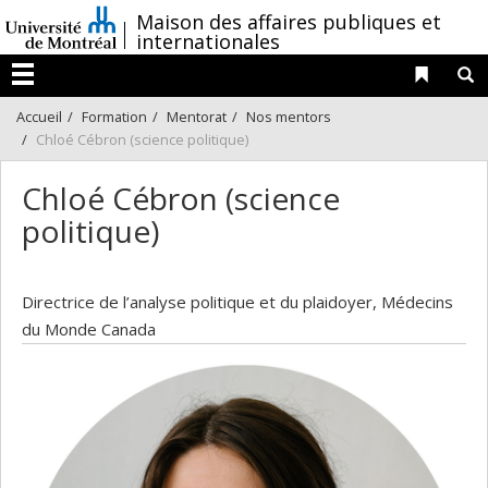
Passer
/
Maison des affaires publiques et
au
internationales
contenu
Liens 
R
Menu
Accueil
Formation
Mentorat
Nos mentors
Chloé Cébron (science politique)
Chloé Cébron (science
politique)
Directrice de l’analyse politique et du plaidoyer, Médecins
du Monde Canada