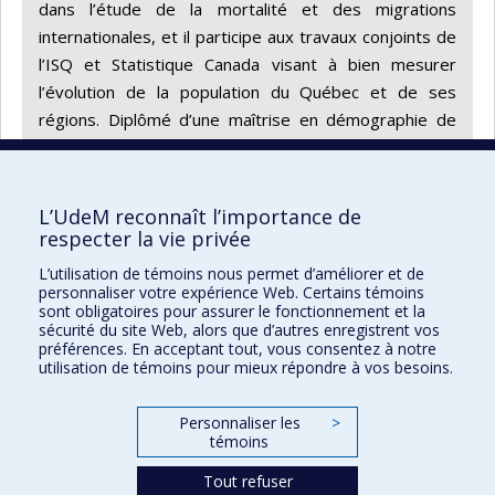
dans l’étude de la mortalité et des migrations
internationales, et il participe aux travaux conjoints de
l’ISQ et Statistique Canada visant à bien mesurer
l’évolution de la population du Québec et de ses
régions. Diplômé d’une maîtrise en démographie de
l'Université de Montréal en 2009, il y a enseigné les
perspectives démographiques et la démographie
appliquée.
L’UdeM reconnaît l’importance de
respecter la vie privée
Portrai
Portrai
Retour à la liste
L’utilisation de témoins nous permet d’améliorer et de
précéd
suivan
personnaliser votre expérience Web. Certains témoins
sont obligatoires pour assurer le fonctionnement et la
sécurité du site Web, alors que d’autres enregistrent vos
préférences. En acceptant tout, vous consentez à notre
Maison des affaires publiques et
utilisation de témoins pour mieux répondre à vos besoins.
internationales
Personnaliser les
>
Plan du site
témoins
Accessibilité
Tout refuser