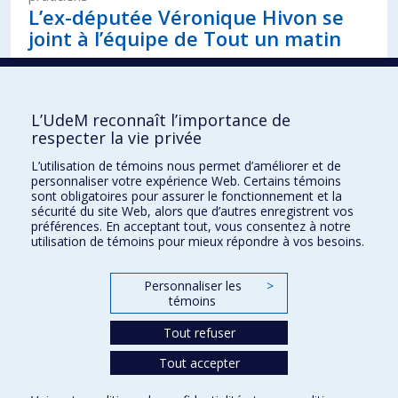
L’ex-députée Véronique Hivon se
joint à l’équipe de Tout un matin
14 juin 2023
– Actualités de nos membres chercheurs
praticiens
L’UdeM reconnaît l’importance de
La nouvelle vie de Véronique Hivon
respecter la vie privée
L’utilisation de témoins nous permet d’améliorer et de
personnaliser votre expérience Web. Certains témoins
sont obligatoires pour assurer le fonctionnement et la
sécurité du site Web, alors que d’autres enregistrent vos
préférences. En acceptant tout, vous consentez à notre
utilisation de témoins pour mieux répondre à vos besoins.
Maison des affaires publiques et
internationales
Personnaliser les
>
témoins
Plan du site
Accessibilité
Tout refuser
Tout accepter
Confidentialité