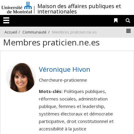
Passer
/
Maison des affaires publiques et
au
internationales
contenu
Liens 
R
Menu
N
Accueil
Communauté
Membres praticien.ne.es
Membres praticien.ne.es
Véronique Hivon
Chercheure-praticienne
Mots-clés:
Politiques publiques,
réformes sociales, administration
publique, femmes et leadership,
systèmes électoraux et démocratie
participative, droit constitutionnel et
accessibilité à la justice